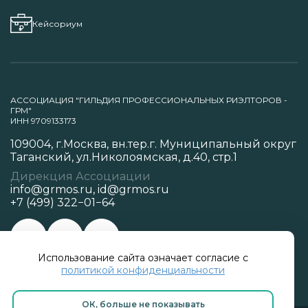
Кейсориум
АССОЦИАЦИЯ "ГИЛЬДИЯ ПРОФЕССИОНАЛЬНЫХ РИЭЛТОРОВ -
ГРМ"
ИНН 9709133173
109004, г.Москва, вн.тер.г. Муниципальный округ
Таганский, ул.Николоямская, д.40, стр.1
Дирекция Ассоциации
info@grmos.ru
,
id@grmos.ru
+7 (499) 322−01−64
Использование сайта означает согласие с
Политика конфиденциальности
политикой конфиденциальности
ОК, больше не показывать