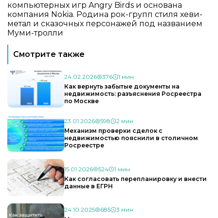
компьютерных игр Angry Birds и основана
компания Nokia. Родина рок-групп стиля хеви-
метал и сказочных персонажей под названием
Муми-тролли
Смотрите также
24.02.2026
376
1 мин
Как вернуть забытые документы на
недвижимость: разъяснения Росреестра
по Москве
23.01.2026
598
2 мин
Механизм проверки сделок с
недвижимостью пояснили в столичном
Росреестре
15.01.2026
524
1 мин
Как согласовать перепланировку и внести
данные в ЕГРН
24.10.2025
685
3 мин