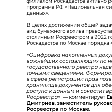
филиалом Роскадастра активно р
программа РФ «Национальная си
данных».
В целях достижения общей зада
вид бумажного архива правоуст
столичным Росреестром в 2022 г
Роскадастра по Москве порядка 
«
Оцифровка накопленных доку
важнейших составляющих по н
государственного реестра нед
точными сведениями. Формиро
в сфере регистрации прав позв
хранилище документов для обе
доступа к данным и сократит в
Росреестра
», — комментирует
Е
Дмитриев
,
заместитель руков
Росреестра по Москве
.