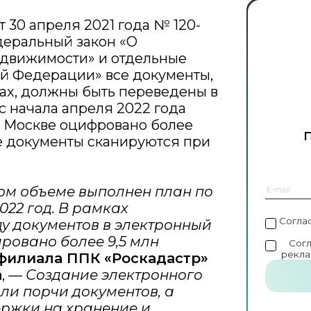
 30 апреля 2021 года № 120-
деральный закон «О
едвижимости» и отдельные
й Федерации» все документы,
ах, должны быть переведены в
 с начала апреля 2022 года
о Москве оцифровано более
е документы сканируются при
ом объеме выполнен план по
22 год.
В рамках
Согла
у документов в электронный
ровано более 9,5 млн
Сог
рекла
филиала ППК «Роскадастр»
а
, —
Создание электронного
ли порчи документов, а
ержки на хранение и