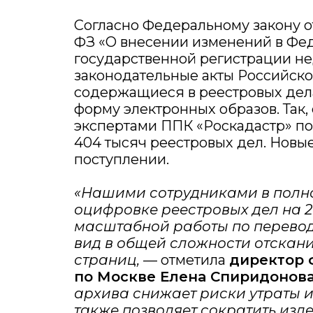
Согласно Федеральному закону от
ФЗ «О внесении изменений в Фе
государственной регистрации н
законодательные акты Российско
содержащиеся в реестровых дел
форму электронных образов. Так,
экспертами ППК «Роскадастр» п
404 тысяч реестровых дел. Новы
поступлении.
«Нашими сотрудниками в полн
оцифровке реестровых дел на 20
масштабной работы по перевод
вид в общей сложности отскани
страниц,
— отметила
директор 
по Москве Елена Спиридонов
архива снижает риски утраты и
также позволяет сократить изд