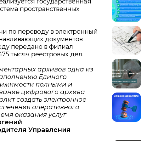
еализуется государственная
стема пространственных
чи по переводу в электронный
анавливающих документов
оду передано в филиал
475 тысяч реестровых дел.
ментарных архивов одна из
аполнению Единого
вижимости полными и
вание цифрового архива
олит создать электронное
спечения оперативного
ремя оказания услуг
вгений
одителя Управления