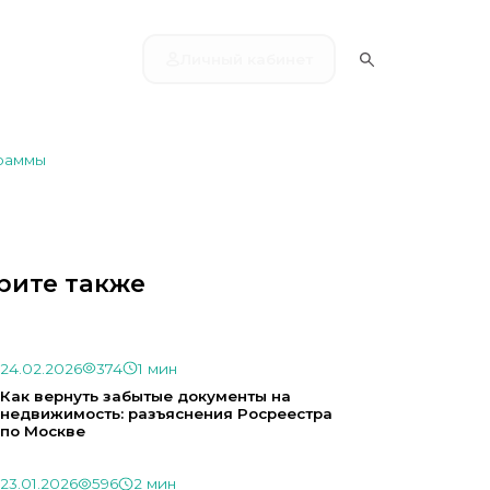
Личный кабинет
граммы
рите также
24.02.2026
374
1 мин
Как вернуть забытые документы на
недвижимость: разъяснения Росреестра
по Москве
23.01.2026
596
2 мин