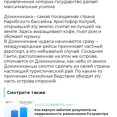
привлечения которых государство делает
максимальные усилия.
Доминикана – самая посещаемая страна
Карибского бассейна. Христофор Колумб,
открывший эту землю, считал ее лучшей на
земле. Здесь выращивают кофе, пьют ром и
обожают музыку.
В Доминикане чудеса начинаются сразу –
международные рейсы принимает частный
аэропорт, а это небывалый случай. Соседняя
Гаити, расположенная на этом же острове,
отличается от Доминиканы, как небо от земли.
Доминиканцы смогли сделать из своей страны
настоящий туристический рай. По каким-то
причинам стихийные бедствия обходят эту
часть острова стороной.
Смотрите также
24.02.2026
380
1 мин
Как вернуть забытые документы на
недвижимость: разъяснения Росреестра