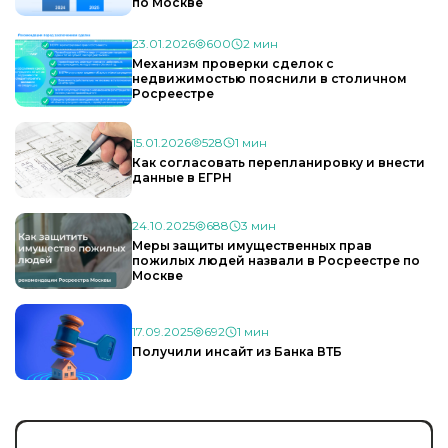
по Москве
23.01.2026
600
2 мин
Механизм проверки сделок с
недвижимостью пояснили в столичном
Росреестре
15.01.2026
528
1 мин
Как согласовать перепланировку и внести
данные в ЕГРН
24.10.2025
688
3 мин
Меры защиты имущественных прав
пожилых людей назвали в Росреестре по
Москве
17.09.2025
692
1 мин
Получили инсайт из Банка ВТБ