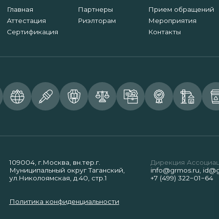
Главная
Партнеры
Прием обращений
Аттестация
Риэлторам
Мероприятия
Сертификация
Контакты
109004, г.Москва, вн.тер.г.
Дирекция Ассоциа
Муниципальный округ Таганский,
info@grmos.ru
,
id@g
ул.Николоямская, д.40, стр.1
+7 (499) 322−01−64
Политика конфиденциальности