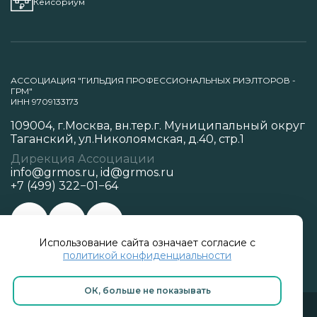
Кейсориум
АССОЦИАЦИЯ "ГИЛЬДИЯ ПРОФЕССИОНАЛЬНЫХ РИЭЛТОРОВ -
ГРМ"
ИНН 9709133173
109004, г.Москва, вн.тер.г. Муниципальный округ
Таганский, ул.Николоямская, д.40, стр.1
Дирекция Ассоциации
info@grmos.ru
,
id@grmos.ru
+7 (499) 322−01−64
Использование сайта означает согласие с
Политика конфиденциальности
политикой конфиденциальности
ОК, больше не показывать
Разработано в