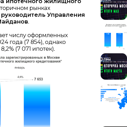
ра ипотечного жилищного
вторичном рынках
л
руководитель Управления
Майданов
.
пает числу оформленных
4 года (7 854), однако
,2% (7 071 ипотек).