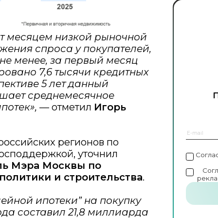
т месяцем низкой рыночной
ижения спроса у покупателей,
не менее, за первый месяц
ровано 7,6 тысячи кредитных
пективе 5 лет данный
ышает среднемесячное
ипотек»,
— отметил
Игорь
российских регионов по
осподдержкой, уточнил
Согла
ль Мэра Москвы по
Сог
политики и строительства
.
рекла
ейной ипотеки” на покупку
ода составил 21,8 миллиарда