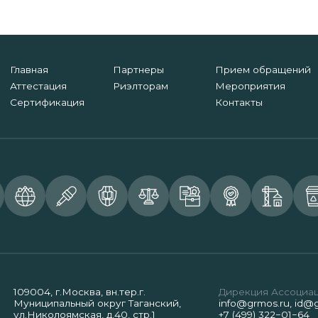
Главная
Партнеры
Прием обращений
Аттестация
Риэлторам
Мероприятия
Сертификация
Контакты
109004, г.Москва, вн.тер.г.
Дирекция Ассоциа
Муниципальный округ Таганский,
info@grmos.ru
,
id@g
ул.Николоямская, д.40, стр.1
+7 (499) 322−01−64