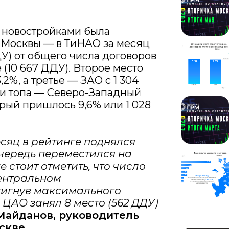
с новостройками была
 Москвы — в ТиНАО за месяц
ДУ) от общего числа договоров
 (10 667 ДДУ). Второе место
,2%, а третье — ЗАО с 1 304
ии топа — Северо-Западный
рый пришлось 9,6% или 1 028
есяц в рейтинге поднялся
очередь переместился на
 стоит отметить, что число
ентральном
тигнув максимального
е ЦАО занял 8 место (562 ДДУ)
Майданов, руководитель
скве.