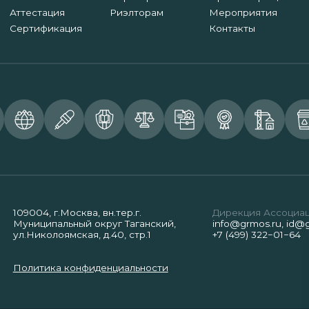
Аттестация
Риэлторам
Мероприятия
Сертификация
Контакты
109004, г.Москва, вн.тер.г.
Дирекция Ассоциа
Муниципальный округ Таганский,
info@grmos.ru
,
id@g
ул.Николоямская, д.40, стр.1
+7 (499) 322−01−64
Политика конфиденциальности