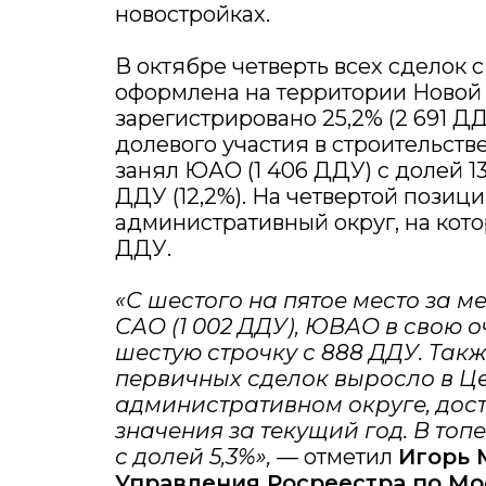
новостройках.
В октябре четверть всех сделок 
оформлена на территории Новой
зарегистрировано 25,2% (2 691 Д
долевого участия в строительстве
занял ЮАО (1 406 ДДУ) с долей 13
ДДУ (12,2%). На четвертой позиц
административный округ, на кото
ДДУ.
«С шестого на пятое место за м
САО (1 002 ДДУ), ЮВАО в свою 
шестую строчку с 888 ДДУ. Также
первичных сделок выросло в Ц
административном округе, дос
значения за текущий год. В топ
с долей 5,3%»,
— отметил
Игорь 
Управления Росреестра по Мо