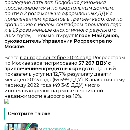
последние пять лет. Подобная динамика
прослеживается и по квартальным данным:
почти в 2 раза меньше оформленных ДДУ с
привлечением кредитов в третьем квартале по
сравнению с июлем-сентябрем прошлого года
и в 1,3 раза меньше аналогичного результата
2022 года»,
— комментирует
Игорь Майданов,
руководитель Управления Росреестра по
Москве
.
Всего
в январе-сентябре 2024 года
Росреестром
по Москве зарегистрировано
57 267 ДДУ с
привлечением кредитных средств
. Данный
показатель уступил 12,7% результату девяти
месяцев 2023 года (65 599 ДДУ). К аналогичному
периоду 2022 года (49 345 ДДУ) число
ипотечных сделок на рынке первичной
недвижимости выросло на 16%.
Смотрите также
01.07.2026
166
1 мин