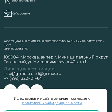
Бизнес-бранч
Кейсориум
АССОЦИАЦИЯ "ГИЛЬДИЯ ПРОФЕССИОНАЛЬНЫХ РИЭЛТОРОВ -
ГРМ"
ИНН 9709133173
109004, г.Москва, вн.тер.г. Муниципальный округ
Таганский, ул.Николоямская, д.40, стр.1
Дирекция Ассоциации
info@grmos.ru
,
id@grmos.ru
+7 (499) 322−01−64
Использование сайта означает согласие с
Политика конфиденциальности
политикой конфиденциальности