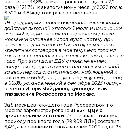
на треть (+33,8%) к маю прошлого года и в 2,2
раза (+121,7%) к аналогичному месяцу 2022 года:
6 322 и 3 814 договоров соответственно.
«В преддверии анонсированного завершения
действия льготной ипотеки 1 июля и изменений
условий кредитования на первичном рынке
москвичи активнее используют ипотеку при
покупке недвижимости. Число оформленных
кредитных договоров в мае текущего года на
треть выше аналогичного показателя прошлого
года. При этом доля ДДУ с привлечением
кредитных средств в мае стала максимальной
за весь период статистических наблюдений и
составила 66,9%, опередив предыдущий рекорд
в 66,8%, установленный в сентябре 2023 года»
, -
отметил
Игорь Майданов, руководитель
Управления Росреестра по Москве.
За
5 месяцев
текущего года Росреестром по
Москве зарегистрировано
31 824 ДДУ с
привлечением ипотеки.
Рост к аналогичному
периоду прошлого года (29 909 ДДУ) составил
6,4%
,
а в сравнении с
показателем
2022 года (25