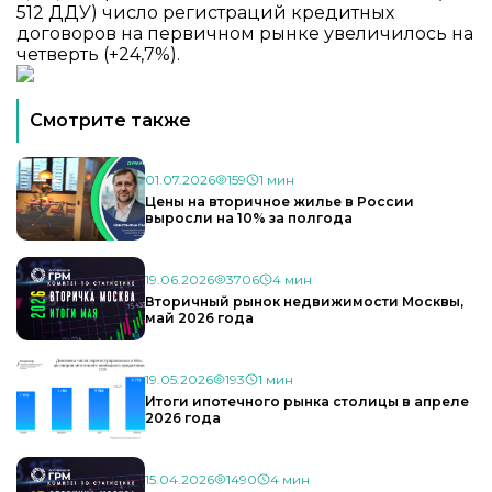
512 ДДУ) число регистраций кредитных
договоров на первичном рынке увеличилось на
четверть (+24,7%).
Смотрите также
01.07.2026
159
1 мин
Цены на вторичное жилье в России
выросли на 10% за полгода
19.06.2026
3706
4 мин
Вторичный рынок недвижимости Москвы,
май 2026 года
19.05.2026
193
1 мин
Итоги ипотечного рынка столицы в апреле
2026 года
15.04.2026
1490
4 мин