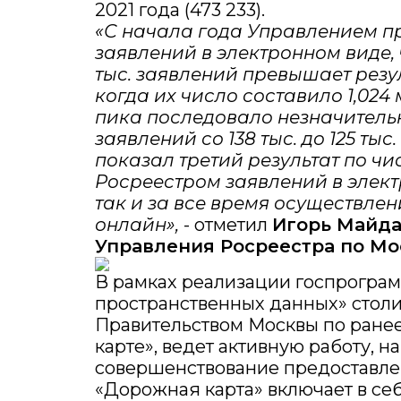
2021 года (473 233).
«С начала года Управлением 
заявлений в электронном виде, 
тыс. заявлений превышает резул
когда их число составило 1,024
пика последовало незначитель
заявлений со 138 тыс. до 125 тыс
показал третий результат по ч
Росреестром заявлений в электр
так и за все время осуществле
онлайн»,
- отметил
Игорь Майда
Управления Росреестра по Мо
В рамках реализации госпрогра
пространственных данных» столи
Правительством Москвы по ране
карте», ведет активную работу, 
совершенствование предоставлен
«Дорожная карта» включает в се