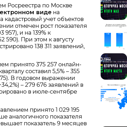
ем Росреестра по Москве
лектронном виде
на
а кадастровый учет объектов
нии отмечен рост показателя
 957), и на 139% к
2 590). При этом к августу
стрировано 138 311 заявлений,
ием принято 375 257 онлайн-
варталу составил 5,5% – 355
8 175). В годовом выражении
+34,2%) – 279 676 заявлений в
рировано в июле-сентябре
равлением принято 1 029 195
ыше аналогичного показателя
превышает показатель 9 месяцев