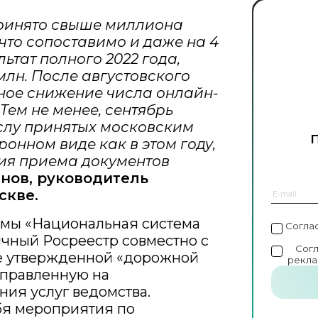
принято свыше миллиона
что сопоставимо и даже на 4
ьтат полного 2022 года,
 млн. После августовского
ное снижение числа онлайн-
. Тем не менее, сентябрь
ислу принятых московским
онном виде как в этом году,
ния приема документов
нов, руководитель
скве.
ммы «Национальная система
Согла
чный Росреестр совместно с
Сог
е утвержденной «дорожной
рекла
направленную на
ия услуг ведомства.
бя мероприятия по