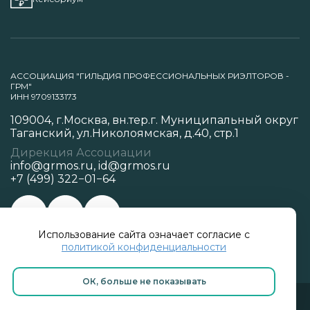
АССОЦИАЦИЯ "ГИЛЬДИЯ ПРОФЕССИОНАЛЬНЫХ РИЭЛТОРОВ -
ГРМ"
ИНН 9709133173
109004, г.Москва, вн.тер.г. Муниципальный округ
Таганский, ул.Николоямская, д.40, стр.1
Дирекция Ассоциации
info@grmos.ru
,
id@grmos.ru
+7 (499) 322−01−64
Использование сайта означает согласие с
Политика конфиденциальности
политикой конфиденциальности
ОК, больше не показывать
Разработано в