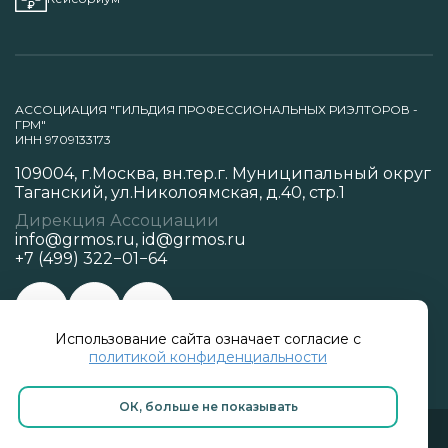
АССОЦИАЦИЯ "ГИЛЬДИЯ ПРОФЕССИОНАЛЬНЫХ РИЭЛТОРОВ -
ГРМ"
ИНН 9709133173
109004, г.Москва, вн.тер.г. Муниципальный округ
Таганский, ул.Николоямская, д.40, стр.1
Дирекция Ассоциации
info@grmos.ru
,
id@grmos.ru
+7 (499) 322−01−64
Использование сайта означает согласие с
Политика конфиденциальности
политикой конфиденциальности
ОК, больше не показывать
Разработано в