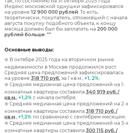
Так, по состоянию на 31 октября 2025 года
Индекс московской однушки зафиксировался
на уровне
12 900 000 рублей
. То есть,
теоретически, покупатель, отложивший с начала
августа покупку подобного объекта, к концу
месяца должен был бы заплатить на
200 000
рублей больше
. **
Основные выводы:
❇️ В октябре 2025 года на вторичном рынке
недвижимости в Москве продолжился рост.
Средняя цена предложений зафиксировалась
на уровне
318 710 руб.
за 1 кв.м.,
+1, 2%
;
❇️ Средняя медианная цена предложений на 1-
комнатные квартиры составила
340 919 руб./
кв.м.
,
+1,2%
с начала октября;
❇️ Средняя медианная цена предложений на 2-х
комнатные квартиры составила
318 710 руб./
кв.м
.,
+1,2%
по сравнению с сентябрем месяцем;
❇️ Средняя медианная цена предложений на 3-х
комнатные квартиры составила
300 115 руб./